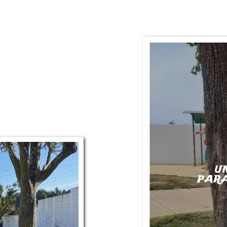
U
PARA