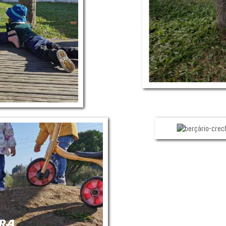
U
ARA