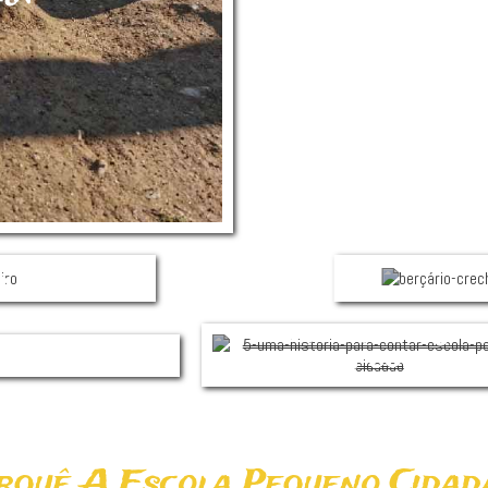
UM
DER
R
UMA HISTÓRIA
M,
PARA CONTAR
M
rquê A Escola Pequeno Cidad