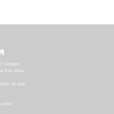
a
7 cabeças.
ue traz maior
elhor do que
 vida.”