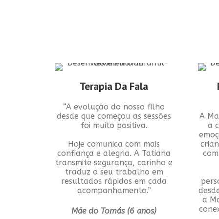
Terapia Da Fala
“A evolução do nosso filho
desde que começou as sessões
A Ma
foi muito positiva.
a 
emoçõ
Hoje comunica com mais
cria
confiança e alegria. A Tatiana
com 
transmite segurança, carinho e
traduz o seu trabalho em
resultados rápidos em cada
pers
acompanhamento.”
desd
a Ma
cone
Mãe do Tomás (6 anos)