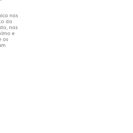
nica nas
to da
do, nas
ximo e
e os
 um