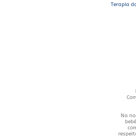
Terapia d
Com
Na no
bebé
com
respei