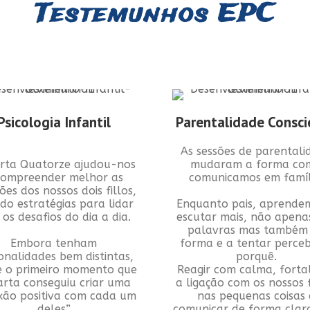
Testemunhos EPC
Psicologia Infantil
Parentalidade Consci
As sessões de parentali
rta Quatorze ajudou-nos
mudaram a forma co
compreender melhor as
comunicamos em famíl
es dos nossos dois fillos,
ndo estratégias para lidar
Enquanto pais, aprende
os desafios do dia a dia.
escutar mais, não apena
palavras mas também
Embora tenham
forma e a tentar perce
onalidades bem distintas,
porquê.
e o primeiro momento que
Reagir com calma, forta
rta conseguiu criar uma
a ligação com os nossos f
xão positiva com cada um
nas pequenas coisas 
deles”
comunicar de forma clar