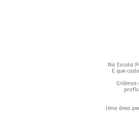
Na Escola P
E que cada
Criámos 
profi
Uma área pen