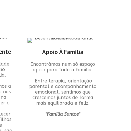
ente
Apoio À Família
dade
Encontrámos num só espaço
mo
apoio para toda a família.
ia.
Entre terapia, orientação
mos a
parental e acompanhamento
s nas
emocional, sentimos que
 na
crescemos juntos de forma
ber o
mais equilibrada e feliz.
lecer
"Família Santos"
ilhos
e
a, são