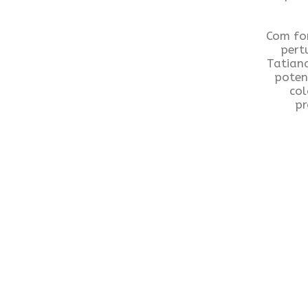
Com for
pert
Tatian
poten
col
pr