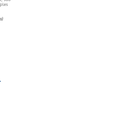
ples
s)
r