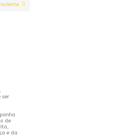
nsciente
.
 ser
panha
as de
ita,
ça e da