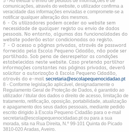
5 - Ao efetuar o envio de pedidos de informações e de
comunicações, através do website, o utilizador confirma a
veracidade das informações enviadas e compromete-se a
notificar qualquer alteração dos mesmos.
6 - Os utilizadores podem aceder ao website sem
necessidade de qualquer registo ou envio de dados
pessoais. No entanto, algumas das funcionalidades do
website poderão estar condicionadas ao registo.
7 - O acesso a páginas privadas, através de password
fornecida pela Escola Pequeno Cidadão, não pode ser
partilhado. Sob pena de desrespeitar as condições
estabelecidas neste website. Caso pretenda partilhar
informações constantes nas páginas privadas, deverá
solicitar a autorização à Escola Pequeno Cidadão,
através do e-mail
secretaria@escolapequenocidadao.pt
8 - Conforme legislação aplicável, designadamente o
Regulamento Geral de Proteção de Dados, é garantido ao
utilizador / titular dos dados o direito de acesso, limitação de
tratamento, retificação, oposição, portabilidade, atualização
e apagamento dos seus dados pessoais, mediante pedido
escrito dirigido à Escola Pequeno Cidadão para o e-mail
secretaria@escolapequenocidadao.pt ou para a sua
morada, sita na Rua Direita, N.º 99-101 Quinta do Picado
3810-020 Aradas, Aveiro.