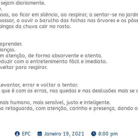
 sejam diariamente.
.
usas, ao ficar em silêncio, ao respirar, a sentar-se no jar
assar, a ouvir o barulho das folhas nas árvores e os pássa
pingos da chuva cair no rosto.
aprender.
ianças.
com atenção, de forma absorvente e atenta.
eduzir com o entretenimento fácil e imediato.
eitar para respirar.
levantar, errar e voltar a tentar.
que é com os erros, nas quedas e nas desilusões mais se 
is humano, mais sensível, justo e inteligente.
na retaguarda, com atenção, carinho e presença, dando o
EPC
Janeiro 19, 2021
8:00 pm