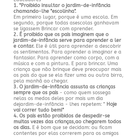
1. "Proibido insultar o jardim-de-infância
chamando-lhe "escolinha".
Em primeiro lugar, porque é uma escola. Em
segundo, porque todas asescolas ganhavam
se ligassem Brincar com aprender.
2. É proibido que os pais imaginem que o
jardim-de-infância serve para aprender a ler
e contar.
Ele é útil para aprender a descobrir
os sentimentos. Para aprender a imaginar e a
fantasiar. Para aprender como corpo, com a
música e com a pintura. E para brincar. Uma
criança que não brinque deve preocupar mais
os pais do que se ela fizer uma ou outra birra,
pela manhã ao chegar.
3. O jardim-de-infância assusta as crianças
sempre que os pais
- como quem sossega
nelas os medos deles por mais um dia
dejardim-de-infância - lhes repetem: "
Hoje
vai correr
tudo bem!"
4. Os pais estão proibidos de despedir-se
muitas vezes das crianças,ao chegarem todos
os dias.
E é bom que se decidam: ou ficam
contentes por elas correrem para os amigos