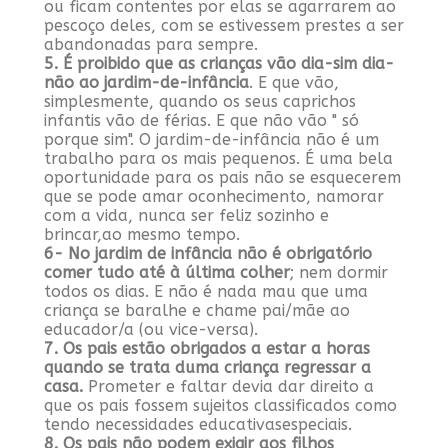
ou ficam contentes por elas se agarrarem ao
pescoço deles, com se estivessem prestes a ser
abandonadas para sempre.
5. É proibido que as crianças vão dia-sim dia-
não ao jardim-de-infância
. E que vão,
simplesmente, quando os seus caprichos
infantis vão de férias. E que não vão " só
porque sim". O jardim-de-infância não é um
trabalho para os mais pequenos. É uma bela
oportunidade para os pais não se esquecerem
que se pode amar oconhecimento, namorar
com a vida, nunca ser feliz sozinho e
brincar,ao mesmo tempo.
6- No jardim de infância não é obrigatório
comer tudo até à última colher
; nem dormir
todos os dias. E não é nada mau que uma
criança se baralhe e chame pai/mãe ao
educador/a (ou vice-versa).
7. Os pais estão obrigados a estar a horas
quando se trata duma criança regressar a
casa.
Prometer e faltar devia dar direito a
que os pais fossem sujeitos classificados como
tendo necessidades educativasespeciais.
8. Os pais não podem exigir aos filhos